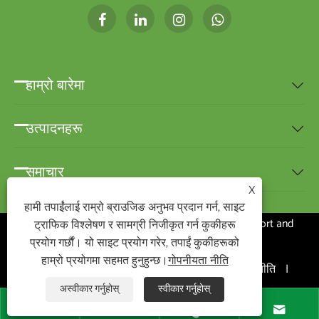
हाम्रो बारेमा

उत्पादनहरू

समाचार

X
हामी तपाईंलाई राम्रो ब्राउजिङ अनुभव प्रदान गर्न, साइट
प्रतिलिपि अधिकार © २०२० Ningbo BEST-HOME Import and
ट्राफिक विश्लेषण र सामग्री निजीकृत गर्न कुकीहरू
प्रयोग गर्छौं। यो साइट प्रयोग गरेर, तपाईं कुकीहरूको
Export Co., Ltd.सर्वाधिकार सुरक्षित
हाम्रो प्रयोगमा सहमत हुनुहुन्छ।
गोपनीयता नीति
Links
|
Sitemap
|
RSS
|
XML
|
गोपनीयता नीति
|
अस्वीकार गर्नुहोस्
स्वीकार गर्नुहोस्



