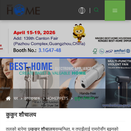


घर
उत्पादनहरू
HOMEPPETS
कुकुर शौचालय
कुकुर शौचालय
तलको बारेमा छ
सम्बन्धित, म तपाईंलाई राम्रोसँग बुझ्नको
कुकुर शौचालय